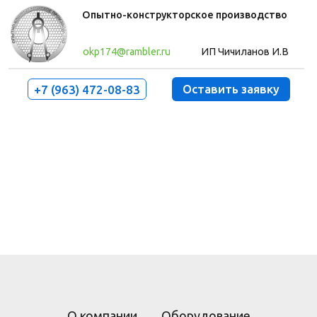
Опытно-конструкторское производство
okp174@rambler.ru
ИП Чичиланов И.В
Оставить заявку
+7 (963) 472-08-83
Оборудование
О компании
Контакты
Гранулирование отходов льна Шумиха,
Курган, Челябинск
О компании
Оборудование