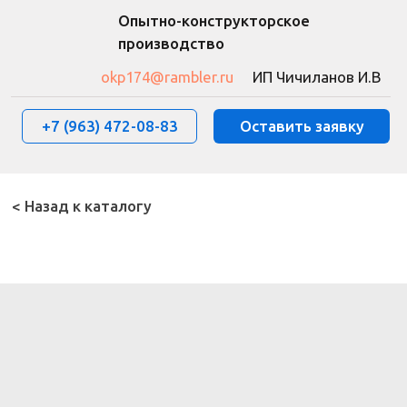
Опытно-конструкторское
производство
okp174@rambler.ru
ИП Чичиланов И.В
+7 (963) 472-08-83
Оставить заявку
< Назад к каталогу
О компании
Оборудование
Фотогалерея
Контакты