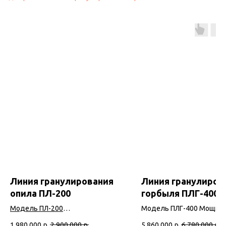
Линия гранулирования
Линия гранулиров
опила ПЛ-200
горбыля ПЛГ-400
Модель ПЛ-200
Модель ПЛГ-400 Мощност
кВт Производительность
1 980 000
р.
2 900 000
р.
5 860 000
р.
6 780 000
р.