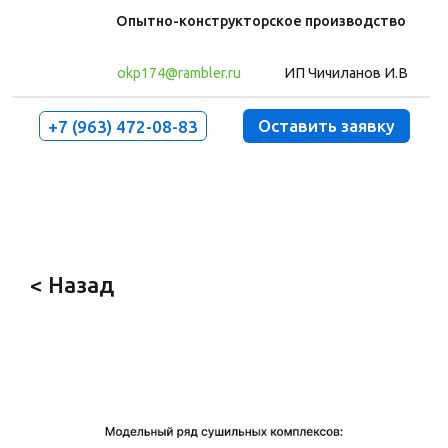
Опытно-конструкторское производство
okp174@rambler.ru
ИП Чичиланов И.В
Оставить заявку
+7 (963) 472-08-83
Оборудование
О компании
Контакты
< Назад