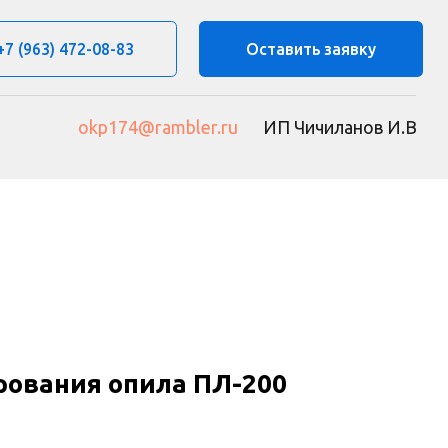
8-83
Оставить заявку
174@rambler.ru
ИП Чичиланов И.В
рования опила ПЛ-200