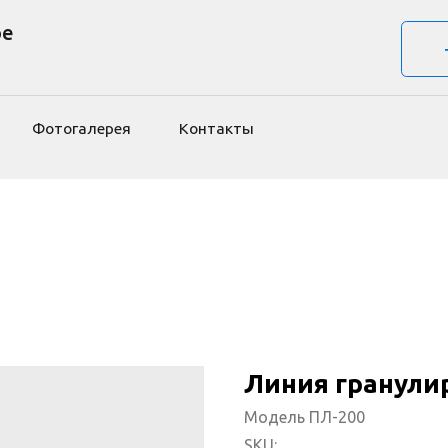
+7 (963) 472-0
okp
тогалерея
Контакты
Линия гранули
Модель ПЛ-200
SKU: