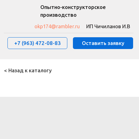
Опытно-конструкторское
производство
okp174@rambler.ru
ИП Чичиланов И.В
+7 (963) 472-08-83
Оставить заявку
< Назад к каталогу
О компании
Оборудование
Фотогалерея
Контакты