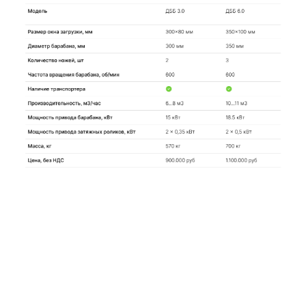
Модельный ряд барабанных дробилок ДББ
(выход щепа) Шумиха, Курган, Челябинск